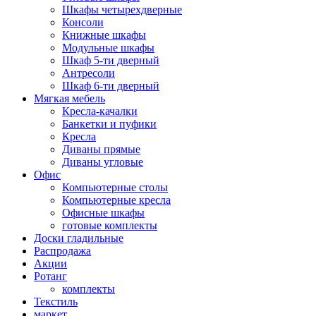
Шкафы четырехдверные
Консоли
Книжные шкафы
Модульные шкафы
Шкаф 5-ти дверный
Антресоли
Шкаф 6-ти дверный
Мягкая мебель
Кресла-качалки
Банкетки и пуфики
Кресла
Диваны прямые
Диваны угловые
Офис
Компьютерные столы
Компьютерные кресла
Офисные шкафы
готовые комплекты
Доски гладильные
Распродажа
Акции
Ротанг
комплекты
Текстиль
маркет