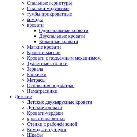
Спальные гарнитуры
Спальни модульные
тумбы прикроватные
комоды
кровати
Односпальные кровати
Двуспальные кровати
Кованные кровати
Мягкие кровати
Кровати массив
Кровати с подъемным механизмом
Туалетные столики
Зеркала
Банкетки
Матрасы
Основания под матрас
Наматрасники
Детские
Детские двухъярусные кровати
Детские кровати
Кровати-чердаки
кровати-машинки
Стенки с рабочей зоной
Комоды и сундуки
Шкафы