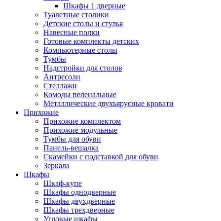
Шкафы 1 дверные
Туалетные столики
Детские столы и стулья
Навесные полки
Готовые комплекты детских
Компьютерные столы
Тумбы
Надстройки для столов
Антресоли
Стеллажи
Комоды пеленальные
Металлические двухъярусные кровати
Прихожие
Прихожие комплектом
Прихожие модульные
Тумбы для обуви
Панель-вешалка
Скамейки с подставкой для обуви
Зеркала
Шкафы
Шкаф-купе
Шкафы однодверные
Шкафы двухдверные
Шкафы трехдверные
Угловые шкафы