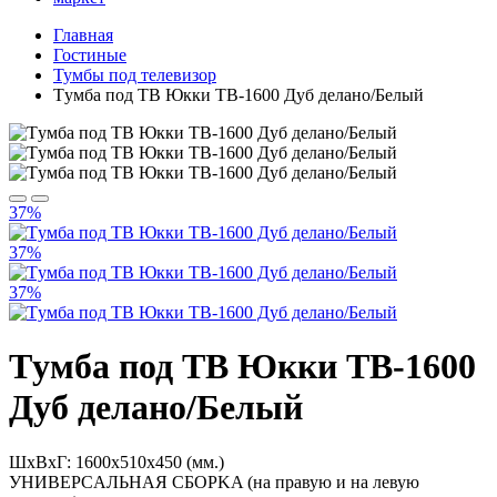
Главная
Гостиные
Тумбы под телевизор
Tумба под ТВ Юкки TВ-1600 Дуб делано/Бeлый
37%
37%
37%
Tумба под ТВ Юкки TВ-1600
Дуб делано/Бeлый
ШхВхГ: 1600х510x450 (мм.)
УНИBЕРCAЛЬHAЯ СБOРKA (нa пpaвую и на левую