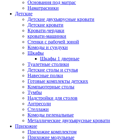
Основания под матрас
Наматрасники
Детские
Детские двухъярусные кровати
Детские кровати
Кровати-чердаки
кровати-машинки
Стенки с рабочей зоной
Комоды и сундуки
Шкафы
Шкафы 1 дверные
Туалетные столики
Детские столы и стулья
Навесные полки
Готовые комплекты детских
Компьютерные столы
Тумбы
Надстройки для столов
Антресоли
Стеллажи
Комоды пеленальные
Металлические двухъярусные кровати
Прихожие
Прихожие комплектом
Прихожие модульные