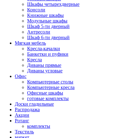
Шкафы четырехдверные
Консоли
Книжные шкафы
Модульные шкафы
Шкаф 5-ти дверный
Антресоли
Шкаф 6-ти дверный
Мягкая мебель
Кресла-качалки
Банкетки и пуфики
Кресла
Диваны прямые
Диваны угловые
Офис
Компьютерные столы
Компьютерные кресла
Офисные шкафы
готовые комплекты
Доски гладильные
Распродажа
Акции
Ротанг
комплекты
Текстиль
маркет