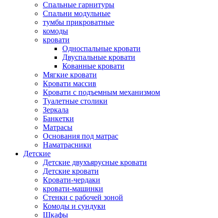
Спальные гарнитуры
Спальни модульные
тумбы прикроватные
комоды
кровати
Односпальные кровати
Двуспальные кровати
Кованные кровати
Мягкие кровати
Кровати массив
Кровати с подъемным механизмом
Туалетные столики
Зеркала
Банкетки
Матрасы
Основания под матрас
Наматрасники
Детские
Детские двухъярусные кровати
Детские кровати
Кровати-чердаки
кровати-машинки
Стенки с рабочей зоной
Комоды и сундуки
Шкафы