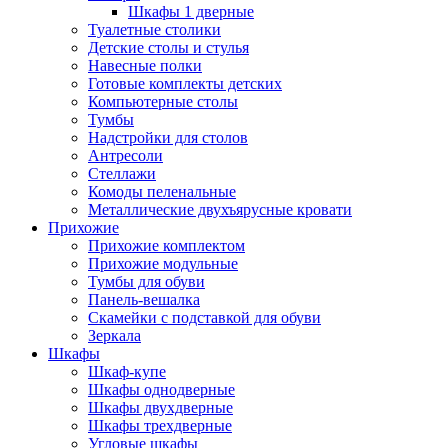
Шкафы 1 дверные
Туалетные столики
Детские столы и стулья
Навесные полки
Готовые комплекты детских
Компьютерные столы
Тумбы
Надстройки для столов
Антресоли
Стеллажи
Комоды пеленальные
Металлические двухъярусные кровати
Прихожие
Прихожие комплектом
Прихожие модульные
Тумбы для обуви
Панель-вешалка
Скамейки с подставкой для обуви
Зеркала
Шкафы
Шкаф-купе
Шкафы однодверные
Шкафы двухдверные
Шкафы трехдверные
Угловые шкафы