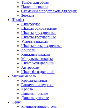
Тумбы для обуви
Панель-вешалка
Скамейки с подставкой для обуви
Зеркала
Шкафы
Шкаф-купе
Шкафы однодверные
Шкафы двухдверные
Шкафы трехдверные
Угловые шкафы
Шкафы четырехдверные
Консоли
Книжные шкафы
Модульные шкафы
Шкаф 5-ти дверный
Антресоли
Шкаф 6-ти дверный
Мягкая мебель
Кресла-качалки
Банкетки и пуфики
Кресла
Диваны прямые
Диваны угловые
Офис
Компьютерные столы