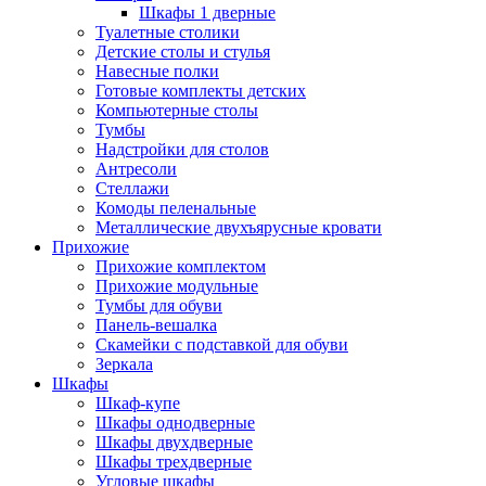
Шкафы 1 дверные
Туалетные столики
Детские столы и стулья
Навесные полки
Готовые комплекты детских
Компьютерные столы
Тумбы
Надстройки для столов
Антресоли
Стеллажи
Комоды пеленальные
Металлические двухъярусные кровати
Прихожие
Прихожие комплектом
Прихожие модульные
Тумбы для обуви
Панель-вешалка
Скамейки с подставкой для обуви
Зеркала
Шкафы
Шкаф-купе
Шкафы однодверные
Шкафы двухдверные
Шкафы трехдверные
Угловые шкафы