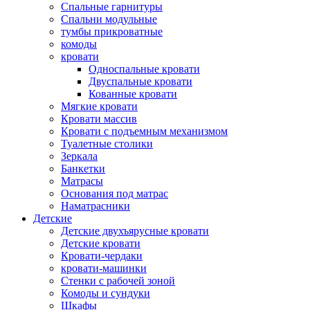
Спальные гарнитуры
Спальни модульные
тумбы прикроватные
комоды
кровати
Односпальные кровати
Двуспальные кровати
Кованные кровати
Мягкие кровати
Кровати массив
Кровати с подъемным механизмом
Туалетные столики
Зеркала
Банкетки
Матрасы
Основания под матрас
Наматрасники
Детские
Детские двухъярусные кровати
Детские кровати
Кровати-чердаки
кровати-машинки
Стенки с рабочей зоной
Комоды и сундуки
Шкафы