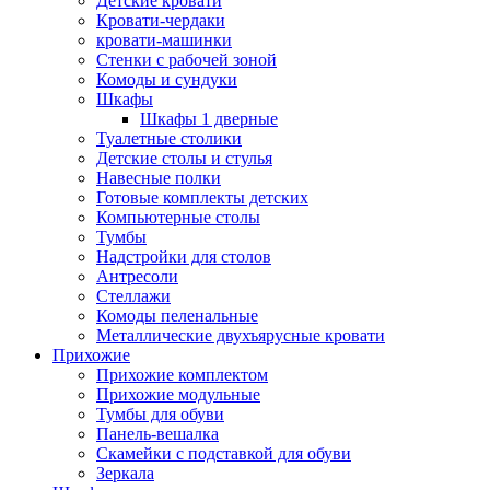
Детские кровати
Кровати-чердаки
кровати-машинки
Стенки с рабочей зоной
Комоды и сундуки
Шкафы
Шкафы 1 дверные
Туалетные столики
Детские столы и стулья
Навесные полки
Готовые комплекты детских
Компьютерные столы
Тумбы
Надстройки для столов
Антресоли
Стеллажи
Комоды пеленальные
Металлические двухъярусные кровати
Прихожие
Прихожие комплектом
Прихожие модульные
Тумбы для обуви
Панель-вешалка
Скамейки с подставкой для обуви
Зеркала