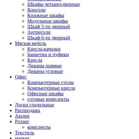
Шкафы четырехдверные
Консоли
Книжные шкафы
Модульные шкафы
Шкаф 5-ти дверный
Антресоли
Шкаф 6-ти дверный
Мягкая мебель
Кресла-качалки
Банкетки и пуфики
Кресла
Диваны прямые
Диваны угловые
Офис
Компьютерные столы
Компьютерные кресла
Офисные шкафы
готовые комплекты
Доски гладильные
Распродажа
Акции
Ротанг
комплекты
Текстиль
маркет