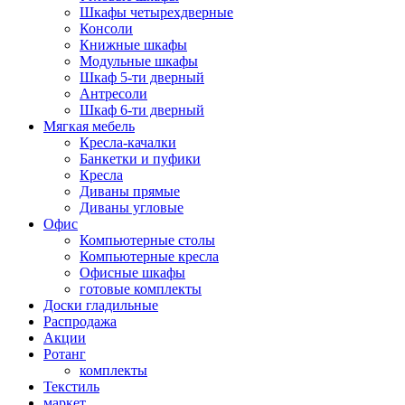
Шкафы четырехдверные
Консоли
Книжные шкафы
Модульные шкафы
Шкаф 5-ти дверный
Антресоли
Шкаф 6-ти дверный
Мягкая мебель
Кресла-качалки
Банкетки и пуфики
Кресла
Диваны прямые
Диваны угловые
Офис
Компьютерные столы
Компьютерные кресла
Офисные шкафы
готовые комплекты
Доски гладильные
Распродажа
Акции
Ротанг
комплекты
Текстиль
маркет