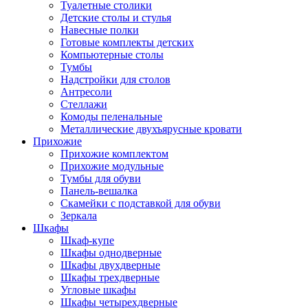
Туалетные столики
Детские столы и стулья
Навесные полки
Готовые комплекты детских
Компьютерные столы
Тумбы
Надстройки для столов
Антресоли
Стеллажи
Комоды пеленальные
Металлические двухъярусные кровати
Прихожие
Прихожие комплектом
Прихожие модульные
Тумбы для обуви
Панель-вешалка
Скамейки с подставкой для обуви
Зеркала
Шкафы
Шкаф-купе
Шкафы однодверные
Шкафы двухдверные
Шкафы трехдверные
Угловые шкафы
Шкафы четырехдверные