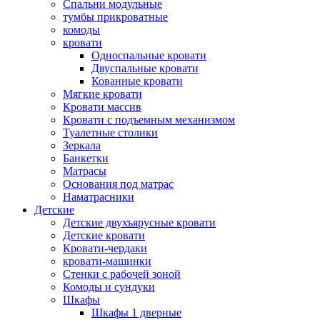
Спальни модульные
тумбы прикроватные
комоды
кровати
Односпальные кровати
Двуспальные кровати
Кованные кровати
Мягкие кровати
Кровати массив
Кровати с подъемным механизмом
Туалетные столики
Зеркала
Банкетки
Матрасы
Основания под матрас
Наматрасники
Детские
Детские двухъярусные кровати
Детские кровати
Кровати-чердаки
кровати-машинки
Стенки с рабочей зоной
Комоды и сундуки
Шкафы
Шкафы 1 дверные