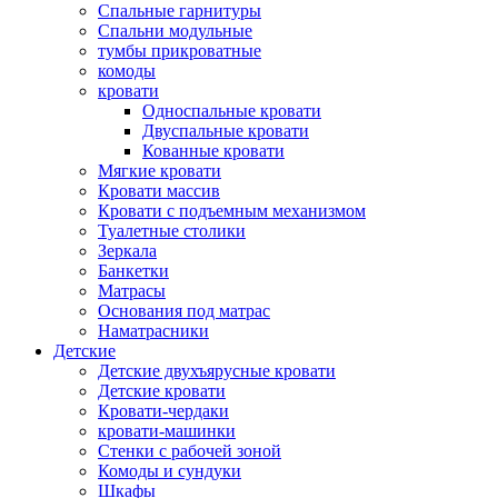
Спальные гарнитуры
Спальни модульные
тумбы прикроватные
комоды
кровати
Односпальные кровати
Двуспальные кровати
Кованные кровати
Мягкие кровати
Кровати массив
Кровати с подъемным механизмом
Туалетные столики
Зеркала
Банкетки
Матрасы
Основания под матрас
Наматрасники
Детские
Детские двухъярусные кровати
Детские кровати
Кровати-чердаки
кровати-машинки
Стенки с рабочей зоной
Комоды и сундуки
Шкафы