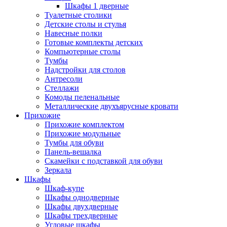
Шкафы 1 дверные
Туалетные столики
Детские столы и стулья
Навесные полки
Готовые комплекты детских
Компьютерные столы
Тумбы
Надстройки для столов
Антресоли
Стеллажи
Комоды пеленальные
Металлические двухъярусные кровати
Прихожие
Прихожие комплектом
Прихожие модульные
Тумбы для обуви
Панель-вешалка
Скамейки с подставкой для обуви
Зеркала
Шкафы
Шкаф-купе
Шкафы однодверные
Шкафы двухдверные
Шкафы трехдверные
Угловые шкафы