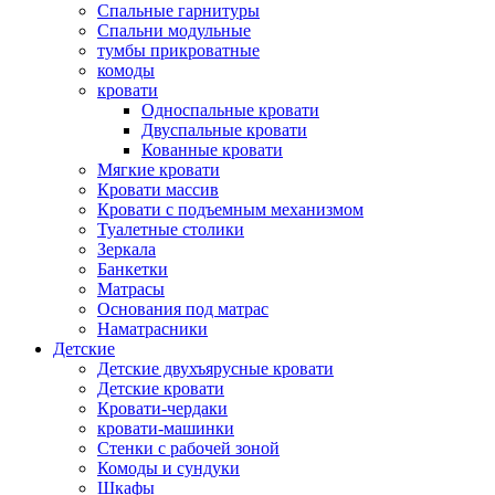
Спальные гарнитуры
Спальни модульные
тумбы прикроватные
комоды
кровати
Односпальные кровати
Двуспальные кровати
Кованные кровати
Мягкие кровати
Кровати массив
Кровати с подъемным механизмом
Туалетные столики
Зеркала
Банкетки
Матрасы
Основания под матрас
Наматрасники
Детские
Детские двухъярусные кровати
Детские кровати
Кровати-чердаки
кровати-машинки
Стенки с рабочей зоной
Комоды и сундуки
Шкафы