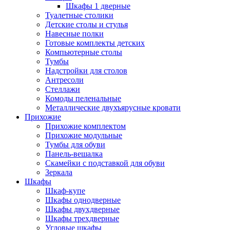
Шкафы 1 дверные
Туалетные столики
Детские столы и стулья
Навесные полки
Готовые комплекты детских
Компьютерные столы
Тумбы
Надстройки для столов
Антресоли
Стеллажи
Комоды пеленальные
Металлические двухъярусные кровати
Прихожие
Прихожие комплектом
Прихожие модульные
Тумбы для обуви
Панель-вешалка
Скамейки с подставкой для обуви
Зеркала
Шкафы
Шкаф-купе
Шкафы однодверные
Шкафы двухдверные
Шкафы трехдверные
Угловые шкафы