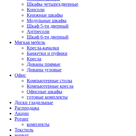
Шкафы четырехдверные
Консоли
Книжные шкафы
Модульные шкафы
Шкаф 5-ти дверный
Антресоли
Шкаф 6-ти дверный
Мягкая мебель
Кресла-качалки
Банкетки и пуфики
Кресла
Диваны прямые
Диваны угловые
Офис
Компьютерные столы
Компьютерные кресла
Офисные шкафы
готовые комплекты
Доски гладильные
Распродажа
Акции
Ротанг
комплекты
Текстиль
маркет