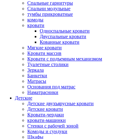
Спальные гарнитуры
Спальни модульные
тумбы прикроватные
комоды
кровати
Односпальные кровати
Двуспальные кровати
Кованные кровати
Мягкие кровати
Кровати массив
Кровати с подъемным механизмом
Туалетные столики
Зеркала
Банкетки
Матрасы
Основания под матрас
Наматрасники
Детские
Детские двухъярусные кровати
Детские кровати
Кровати-чердаки
кровати-машинки
Стенки с рабочей зоной
Комоды и сундуки
Шкафы