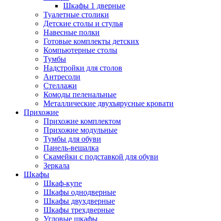
Шкафы 1 дверные
Туалетные столики
Детские столы и стулья
Навесные полки
Готовые комплекты детских
Компьютерные столы
Тумбы
Надстройки для столов
Антресоли
Стеллажи
Комоды пеленальные
Металлические двухъярусные кровати
Прихожие
Прихожие комплектом
Прихожие модульные
Тумбы для обуви
Панель-вешалка
Скамейки с подставкой для обуви
Зеркала
Шкафы
Шкаф-купе
Шкафы однодверные
Шкафы двухдверные
Шкафы трехдверные
Угловые шкафы