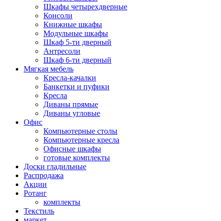
Шкафы четырехдверные
Консоли
Книжные шкафы
Модульные шкафы
Шкаф 5-ти дверный
Антресоли
Шкаф 6-ти дверный
Мягкая мебель
Кресла-качалки
Банкетки и пуфики
Кресла
Диваны прямые
Диваны угловые
Офис
Компьютерные столы
Компьютерные кресла
Офисные шкафы
готовые комплекты
Доски гладильные
Распродажа
Акции
Ротанг
комплекты
Текстиль
маркет