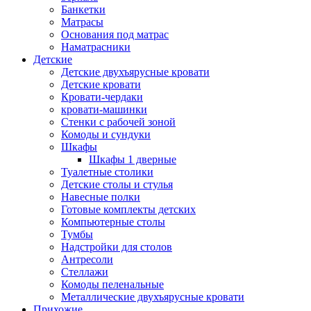
Банкетки
Матрасы
Основания под матрас
Наматрасники
Детские
Детские двухъярусные кровати
Детские кровати
Кровати-чердаки
кровати-машинки
Стенки с рабочей зоной
Комоды и сундуки
Шкафы
Шкафы 1 дверные
Туалетные столики
Детские столы и стулья
Навесные полки
Готовые комплекты детских
Компьютерные столы
Тумбы
Надстройки для столов
Антресоли
Стеллажи
Комоды пеленальные
Металлические двухъярусные кровати
Прихожие