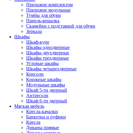
Прихожие комплектом
Прихожие модульные
Тумбы для обуви
Панель-вешалка
Скамейки с подставкой для обуви
Зеркала
Шкафы
Шкаф-купе
Шкафы однодверные
Шкафы двухдверные
Шкафы трехдверные
Угловые шкафы
Шкафы четырехдверные
Консоли
Книжные шкафы
Модульные шкафы
Шкаф 5-ти дверный
Антресоли
Шкаф 6-ти дверный
Мягкая мебель
Кресла-качалки
Банкетки и пуфики
Кресла
Диваны прямые
Диваны угловые