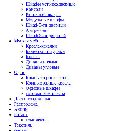
Шкафы четырехдверные
Консоли
Книжные шкафы
Модульные шкафы
Шкаф 5-ти дверный
Антресоли
Шкаф 6-ти дверный
Мягкая мебель
Кресла-качалки
Банкетки и пуфики
Кресла
Диваны прямые
Диваны угловые
Офис
Компьютерные столы
Компьютерные кресла
Офисные шкафы
готовые комплекты
Доски гладильные
Распродажа
Акции
Ротанг
комплекты
Текстиль
маркет