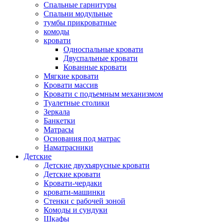
Спальные гарнитуры
Спальни модульные
тумбы прикроватные
комоды
кровати
Односпальные кровати
Двуспальные кровати
Кованные кровати
Мягкие кровати
Кровати массив
Кровати с подъемным механизмом
Туалетные столики
Зеркала
Банкетки
Матрасы
Основания под матрас
Наматрасники
Детские
Детские двухъярусные кровати
Детские кровати
Кровати-чердаки
кровати-машинки
Стенки с рабочей зоной
Комоды и сундуки
Шкафы