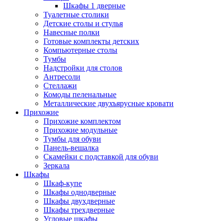
Шкафы 1 дверные
Туалетные столики
Детские столы и стулья
Навесные полки
Готовые комплекты детских
Компьютерные столы
Тумбы
Надстройки для столов
Антресоли
Стеллажи
Комоды пеленальные
Металлические двухъярусные кровати
Прихожие
Прихожие комплектом
Прихожие модульные
Тумбы для обуви
Панель-вешалка
Скамейки с подставкой для обуви
Зеркала
Шкафы
Шкаф-купе
Шкафы однодверные
Шкафы двухдверные
Шкафы трехдверные
Угловые шкафы