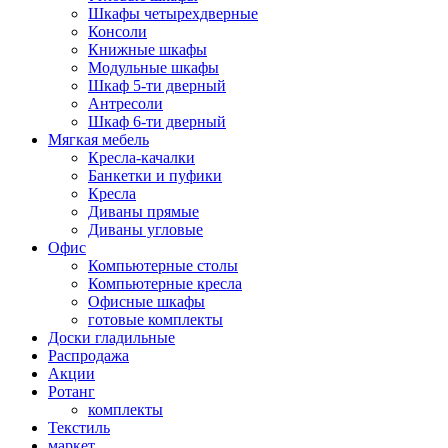
Шкафы четырехдверные
Консоли
Книжные шкафы
Модульные шкафы
Шкаф 5-ти дверный
Антресоли
Шкаф 6-ти дверный
Мягкая мебель
Кресла-качалки
Банкетки и пуфики
Кресла
Диваны прямые
Диваны угловые
Офис
Компьютерные столы
Компьютерные кресла
Офисные шкафы
готовые комплекты
Доски гладильные
Распродажа
Акции
Ротанг
комплекты
Текстиль
маркет