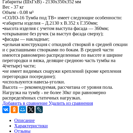
Габариты (ШхГхВ) - 2130x350x352 мм
Вес - 37 кг
Объем - 0.08 м³
«СОЛО-16 Тумба под ТВ» имеет следующие особенности:
•габариты изделия – Д.2130 х В.352 х Г.350мм;
•высота изделия с учетом выступа фасада — 360мм;
•открывание без ручек (за выступ фасада сверху);
•фасады — накладные;
•цельная конструкция с откидной створкой в средней секции
и с распашными створками по бокам. В средней части
имеются равномерно распределенные по высоте и ширине
перегородки и вязка, делящие среднюю часть тумбы на
4(четыре) части;
•не имеет видимых снаружи креплений (кроме крепления
перегородки посередине);
•используются навесы-уголки.
Высота — рекомендуемая, рассчитана от уровня пола.
Нагрузка на тумбу - не более 30кг при равномерно
распределённых статичных нагрузках.
Добавить в сравнение
Удалить из сравнения
Описание
Характеристики
Отзывы