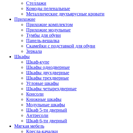
Стеллажи
Комоды пеленальные
Металлические двухъярусные кровати
Прихожие
Прихожие комплектом
Прихожие модульные
Тумбы для обуви
Панель-вешалка
Скамейки с подставкой для обуви
Зеркала
Шкафы
Шкаф-купе
Шкафы однодверные
Шкафы двухдверные
Шкафы трехдверные
Угловые шкафы
Шкафы четырехдверные
Консоли
Книжные шкафы
Модульные шкафы
Шкаф 5-ти дверный
Антресоли
Шкаф 6-ти дверный
Мягкая мебель
Кресла-качалки