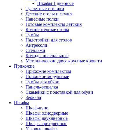
Шкафы 1 дверные
Туалетные столики
Детские столы и стулья
Навесные полки
Готовые комплекты детских
Компьютерные столы
Тумбы
Надстройки для столов
Антресоли
Стеллажи
Комоды пеленальные
Металлические двухъярусные кровати
Прихожие
Прихожие комплектом
Прихожие модульные
Тумбы для обуви
Панель-вешалка
Скамейки с подставкой для обуви
Зеркала
Шкафы
Шкаф-купе
Шкафы однодверные
Шкафы двухдверные
Шкафы трехдверные
Угловые шкафы