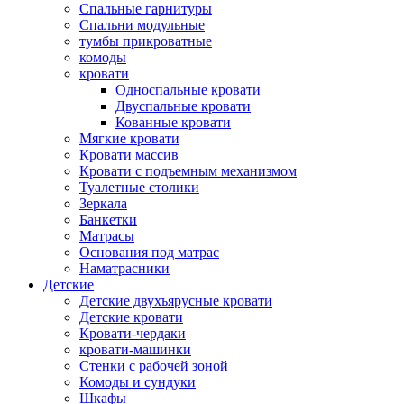
Спальные гарнитуры
Спальни модульные
тумбы прикроватные
комоды
кровати
Односпальные кровати
Двуспальные кровати
Кованные кровати
Мягкие кровати
Кровати массив
Кровати с подъемным механизмом
Туалетные столики
Зеркала
Банкетки
Матрасы
Основания под матрас
Наматрасники
Детские
Детские двухъярусные кровати
Детские кровати
Кровати-чердаки
кровати-машинки
Стенки с рабочей зоной
Комоды и сундуки
Шкафы